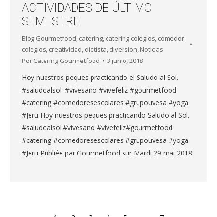
ACTIVIDADES DE ÚLTIMO
SEMESTRE
Blog Gourmetfood
,
catering
,
catering colegios
,
comedor
colegios
,
creatividad
,
dietista
,
diversion
,
Noticias
Por
Catering Gourmetfood
3 junio, 2018
Hoy nuestros peques practicando el Saludo al Sol.
#saludoalsol. #vivesano #vivefeliz #gourmetfood
#catering #comedoresescolares #grupouvesa #yoga
#Jeru Hoy nuestros peques practicando Saludo al Sol.
#saludoalsol.#vivesano #vivefeliz#gourmetfood
#catering #comedoresescolares #grupouvesa #yoga
#Jeru Publiée par Gourmetfood sur Mardi 29 mai 2018