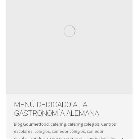
MENÚ DEDICADO A LA
GASTRONOMÍA ALEMANA
Blog Gourmetfood
,
catering
,
catering colegios
,
Centros
escolares
,
colegios
,
comedor colegios
,
comedor
escolar.
,
conducta
,
consejo nutricional
,
menu domicilio
,