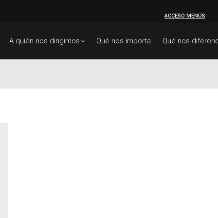
ACCESO MENÚS
A quién nos dirigimos
Qué nos importa
Qué nos diferenc