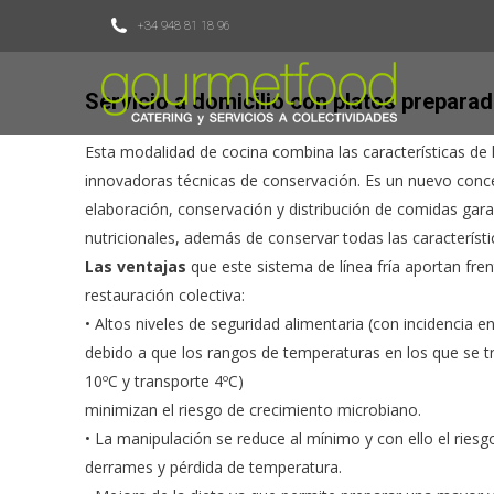
+34 948 81 18 96
Servicio a domicilio con platos prepara
Esta modalidad de cocina combina las características de l
innovadoras técnicas de conservación. Es un nuevo conc
elaboración, conservación y distribución de comidas gara
nutricionales, además de conservar todas las característi
Las ventajas
que este sistema de línea fría aportan fre
restauración colectiva:
• Altos niveles de seguridad alimentaria (con incidencia e
debido a que los rangos de temperaturas en los que se t
10ºC y transporte 4ºC)
minimizan el riesgo de crecimiento microbiano.
• La manipulación se reduce al mínimo y con ello el ries
derrames y pérdida de temperatura.