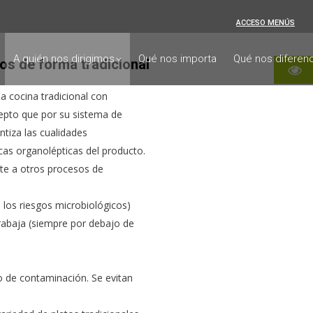
ACCESO MENÚS
A quién nos dirigimos
Qué nos importa
Qué nos diferenc
dos de forma tradicional
a cocina tradicional con
epto que por su sistema de
ntiza las cualidades
cas organolépticas del producto.
nte a otros procesos de
n los riesgos microbiológicos)
rabaja (siempre por debajo de
go de contaminación. Se evitan