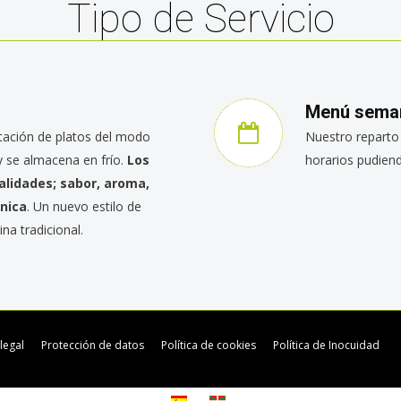
Tipo de Servicio
Menú sema
tación de platos del modo
Nuestro reparto 
y se almacena en frío.
Los
horarios pudien
lidades; sabor, aroma,
nica
. Un nuevo estilo de
na tradicional.
legal
Protección de datos
Política de cookies
Política de Inocuidad