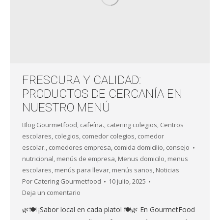
FRESCURA Y CALIDAD:
PRODUCTOS DE CERCANÍA EN
NUESTRO MENÚ
Blog Gourmetfood
,
cafeína.
,
catering colegios
,
Centros
escolares
,
colegios
,
comedor colegios
,
comedor
escolar.
,
comedores empresa
,
comida domicilio
,
consejo
nutricional
,
menús de empresa
,
Menus domicilo
,
menus
escolares
,
menús para llevar
,
menús sanos
,
Noticias
Por
Catering Gourmetfood
10 julio, 2025
Deja un comentario
🌿🍽️ ¡Sabor local en cada plato! 🍽️🌿 En GourmetFood