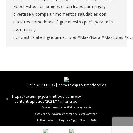
Food! Estos dos amigos están listos para jugar,
divertirse y compartir momentos saludables con
nuestros comedores. ¡Sigue nuestro perfil para más
aventuras y
noticias! #CateringGourmetFood #MaxYNara #Mascotas #Co
Tel. 948 811 896 |
comercial@gourmetfood.es
https://catering-gourmetfood.com/wp-
content/uploads/2021/11/menu.pdf
Esta empresa ha recibido una ayuda del
Gobierno de Navarra en virtud de la convocatoria
de Fomento de la Empresa Digital Navarra 2019