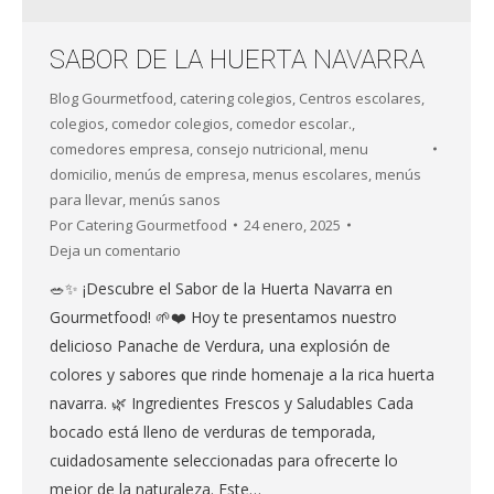
SABOR DE LA HUERTA NAVARRA
Blog Gourmetfood
,
catering colegios
,
Centros escolares
,
colegios
,
comedor colegios
,
comedor escolar.
,
comedores empresa
,
consejo nutricional
,
menu
domicilio
,
menús de empresa
,
menus escolares
,
menús
para llevar
,
menús sanos
Por
Catering Gourmetfood
24 enero, 2025
Deja un comentario
🥗✨ ¡Descubre el Sabor de la Huerta Navarra en
Gourmetfood! 🌱❤️ Hoy te presentamos nuestro
delicioso Panache de Verdura, una explosión de
colores y sabores que rinde homenaje a la rica huerta
navarra. 🌿 Ingredientes Frescos y Saludables Cada
bocado está lleno de verduras de temporada,
cuidadosamente seleccionadas para ofrecerte lo
mejor de la naturaleza. Este…