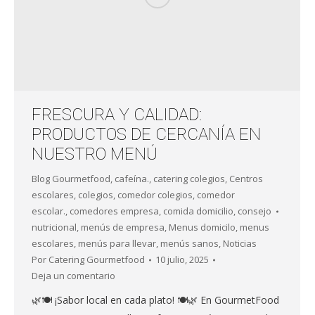
FRESCURA Y CALIDAD:
PRODUCTOS DE CERCANÍA EN
NUESTRO MENÚ
Blog Gourmetfood
,
cafeína.
,
catering colegios
,
Centros
escolares
,
colegios
,
comedor colegios
,
comedor
escolar.
,
comedores empresa
,
comida domicilio
,
consejo
nutricional
,
menús de empresa
,
Menus domicilo
,
menus
escolares
,
menús para llevar
,
menús sanos
,
Noticias
Por
Catering Gourmetfood
10 julio, 2025
Deja un comentario
🌿🍽️ ¡Sabor local en cada plato! 🍽️🌿 En GourmetFood