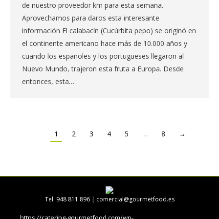
de nuestro proveedor km para esta semana.
Aprovechamos para daros esta interesante
información El calabacín (Cucúrbita pepo) se originó en
el continente americano hace más de 10.000 años y
cuando los españoles y los portugueses llegaron al
Nuevo Mundo, trajeron esta fruta a Europa. Desde
entonces, esta…
1
2
3
4
5
…
8
→
Tel. 948 811 896 |
comercial@gourmetfood.es
https://catering-gourmetfood.com/wp-