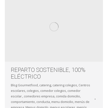
REPARTO SOSTENIBLE, 100%
ELÉCTRICO
Blog Gourmetfood
,
catering
,
catering colegios
,
Centros
escolares
,
colegios
,
comedor colegios
,
comedor
escolar.
,
comedores empresa
,
comida domicilio
,
comportamiento
,
conducta
,
menu domicilio
,
menús de
empresa
,
Menus domicilo
,
menus escolares
,
menús