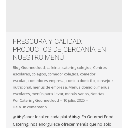
FRESCURA Y CALIDAD:
PRODUCTOS DE CERCANÍA EN
NUESTRO MENÚ
Blog Gourmetfood
,
cafeína.
,
catering colegios
,
Centros
escolares
,
colegios
,
comedor colegios
,
comedor
escolar.
,
comedores empresa
,
comida domicilio
,
consejo
nutricional
,
menús de empresa
,
Menus domicilo
,
menus
escolares
,
menús para llevar
,
menús sanos
,
Noticias
Por
Catering Gourmetfood
10 julio, 2025
Deja un comentario
🌿🍽️ ¡Sabor local en cada plato! 🍽️🌿 En GourmetFood
Catering, nos enorgullece ofrecer menús que no solo