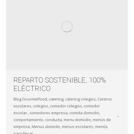
REPARTO SOSTENIBLE, 100%
ELÉCTRICO
Blog Gourmetfood
,
catering
,
catering colegios
,
Centros
escolares
,
colegios
,
comedor colegios
,
comedor
escolar.
,
comedores empresa
,
comida domicilio
,
comportamiento
,
conducta
,
menu domicilio
,
menús de
empresa
,
Menus domicilo
,
menus escolares
,
menús
para llevar