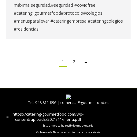
máxima seguridad.#seguridad #covidfree
#catering_gourmetfood#protocolo#colegios
#menusparallevar #cateringempresa #cateringcolegios
#residencias
1
2
→
Tel. 948 811 896 |
comercial@gourmetfood.es
https://catering-gourmetfood.com/wp-
content/uploads/2021/11/menu.pdf
Esta empresa ha recibido una ayuda del
Gobierno de Navarra en virtud de la convocatoria