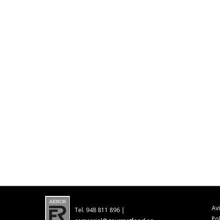
Av
Tel. 948 811 896 |
Po