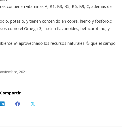
uras contienen vitaminas A, B1, B3, B5, B6, B9, C, además de
dio, potasio, y tienen contenido en cobre, hierro y fósforo.c
os como el Omega-3, luteína flavonoides, betacaroteno, y
mbiente 🍃 aprovechado los recursos naturales 💦 que el campo
noviembre, 2021
Compartir
Share
Share
Share
on
on
on
sApp
LinkedIn
Facebook
X