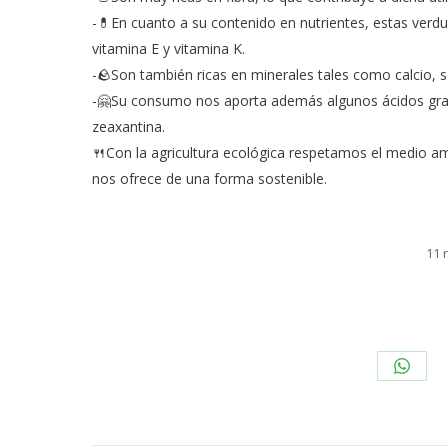
-💊En cuanto a su contenido en nutrientes, estas verd
vitamina E y vitamina K.
-🪨Son también ricas en minerales tales como calcio, so
-🤗Su consumo nos aporta además algunos ácidos gras
zeaxantina.
🍴Con la agricultura ecológica respetamos el medio a
nos ofrece de una forma sostenible.
11 
Share
on
What