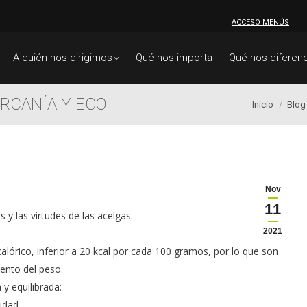
ACCESO MENÚS
A quién nos dirigimos
Qué nos importa
Qué nos diferenc
RCANÍA Y ECO
Estás aquí:
Inicio
Blog
Nov
11
 las virtudes de las acelgas.
2021
lórico, inferior a 20 kcal por cada 100 gramos, por lo que son
ento del peso.
 y equilibrada:
idad.