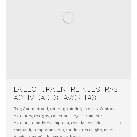
LA LECTURA ENTRE NUESTRAS
ACTIVIDADES FAVORITAS
Blog Gourmetfood
,
catering
,
catering colegios
,
Centros
escolares
,
colegios
,
comedor colegios
,
comedor
escolar.
,
comedores empresa
,
comida domicilio
,
compartir
,
comportamiento
,
conducta
,
ecologico
,
menu
domicilio
,
menús de empresa
,
Noticias