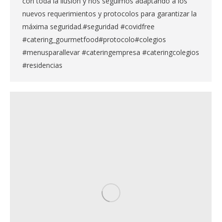
con toda la ilusión y nos seguimos adaptando a los
nuevos requerimientos y protocolos para garantizar la
máxima seguridad.#seguridad #covidfree
#catering_gourmetfood#protocolo#colegios
#menusparallevar #cateringempresa #cateringcolegios
#residencias