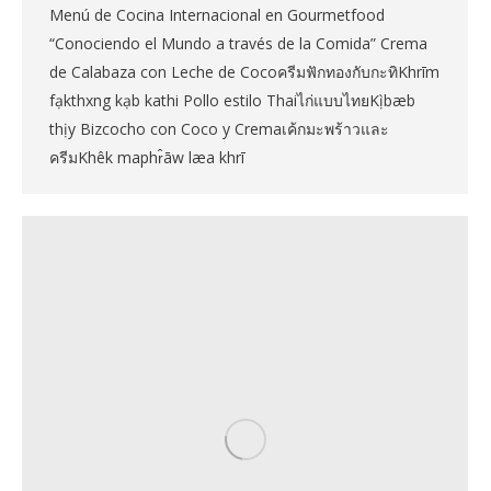
Menú de Cocina Internacional en Gourmetfood
“Conociendo el Mundo a través de la Comida” Crema
de Calabaza con Leche de CocoครีมฟักทองกับกะทิKhrīm
fạkthxng kạb kathi Pollo estilo Thaiไก่แบบไทยKị̀ bæb
thịy Bizcocho con Coco y Cremaเค้กมะพร้าวและ
ครีมKhêk maphr̂āw læa khrī