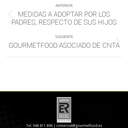
Navegación
ANTERIOR
entre
MEDIDAS A ADOPTAR POR LOS
Publicación
PADRES, RESPECTO DE SUS HIJOS
publicaciones
anterior:
SIGUIENTE
GOURMETFOOD ASOCIADO DE CNTA
Publicación
siguiente:
Tel. 948 811 896 |
comercial@gourmetfood.es