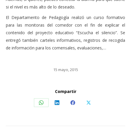
si el nivel es más alto de lo deseado.
El Departamento de Pedagogía realizó un curso formativo
para las monitoras del comedor con el fin de explicar el
contenido del proyecto educativo “Escucha el silencio”. Se
entregó también carteles informativos, registros de recogida
de información para los comensales, evaluaciones,…
15 mayo, 2015
Compartir
Share
Share
Share
Share
on
on
on
on
WhatsApp
LinkedIn
Facebook
X