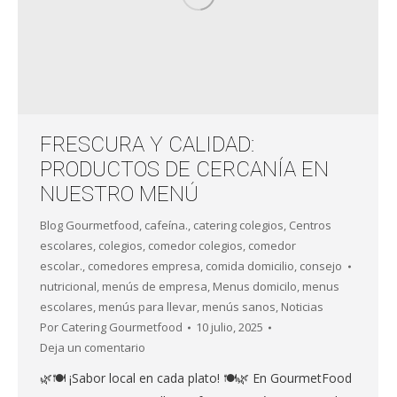
FRESCURA Y CALIDAD:
PRODUCTOS DE CERCANÍA EN
NUESTRO MENÚ
Blog Gourmetfood
,
cafeína.
,
catering colegios
,
Centros
escolares
,
colegios
,
comedor colegios
,
comedor
escolar.
,
comedores empresa
,
comida domicilio
,
consejo
nutricional
,
menús de empresa
,
Menus domicilo
,
menus
escolares
,
menús para llevar
,
menús sanos
,
Noticias
Por
Catering Gourmetfood
10 julio, 2025
Deja un comentario
🌿🍽️ ¡Sabor local en cada plato! 🍽️🌿 En GourmetFood