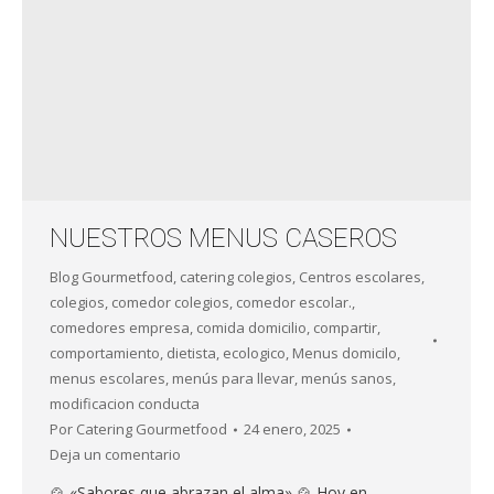
NUESTROS MENUS CASEROS
Blog Gourmetfood
,
catering colegios
,
Centros escolares
,
colegios
,
comedor colegios
,
comedor escolar.
,
comedores empresa
,
comida domicilio
,
compartir
,
comportamiento
,
dietista
,
ecologico
,
Menus domicilo
,
menus escolares
,
menús para llevar
,
menús sanos
,
modificacion conducta
Por
Catering Gourmetfood
24 enero, 2025
Deja un comentario
🍲 «Sabores que abrazan el alma» 🍲 Hoy en