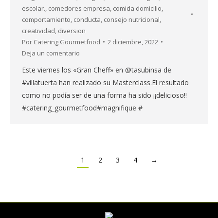
escolar.
,
comedores empresa
,
comida domicilio
,
comportamiento
,
conducta
,
consejo nutricional
,
creatividad
,
diversion
Por
Catering Gourmetfood
2 diciembre, 2022
Deja un comentario
Este viernes los «Gran Cheff» en @tasubinsa de
#villatuerta han realizado su Masterclass.El resultado
como no podía ser de una forma ha sido ¡¡delicioso!!
#catering_gourmetfood#magnifique #
1
2
3
4
→