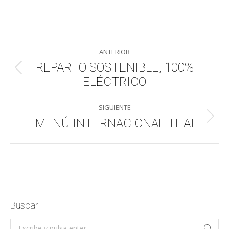
on
on
on
on
WhatsApp
LinkedIn
Facebook
X
Navegación
ANTERIOR
entre
REPARTO SOSTENIBLE, 100%
Publicación
ELÉCTRICO
publicaciones
anterior:
SIGUIENTE
MENÚ INTERNACIONAL THAI
Publicación
siguiente:
Buscar
Buscar: