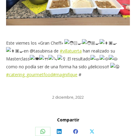
Este viernes los «Gran Cheff»
en @tasubinsa de
#villatuerta
han realizado su
Masterclass
.El resultado
como no podía ser de una forma ha sido ¡¡delicioso!!
#catering_gourmetfood
#magnifique
#
2 diciembre, 2022
Compartir
Share
Share
Share
Share