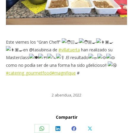
Este viernes los “Gran Cheff”
en @tasubinsa de
#villatuerta
han realizado su
Masterclass
.El resultado
como no podía ser de una forma ha sido ¡¡delicioso!!
#catering_gourmetfood
#magnifique
#
2 abendua, 2022
Compartir
Share
Share
Share
Share