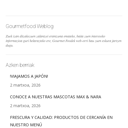
Gourmetfood Weblog
Zuek izan ditzakezuen zalantzei erantzuna emateko, baita zuen intereseko
informazioa guri helarazteko ere, Gourmet Foodek web-orri hau zuen eskura jartzen
dugu.
Azken berriak
!VIAJAMOS A JAPÓN!
2 martxoa, 2026
CONOCE A NUESTRAS MASCOTAS MAX & NARA
2 martxoa, 2026
FRESCURA Y CALIDAD: PRODUCTOS DE CERCANÍA EN
NUESTRO MENÚ