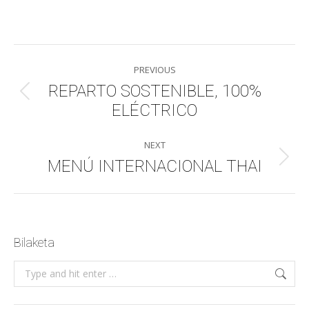
on
on
on
on
WhatsApp
LinkedIn
Facebook
X
Post
PREVIOUS
navigation
REPARTO SOSTENIBLE, 100%
Previous
ELÉCTRICO
post:
NEXT
MENÚ INTERNACIONAL THAI
Next
post:
Bilaketa
Search: