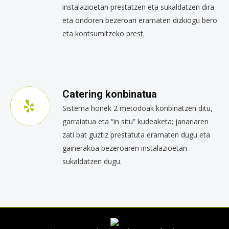
instalazioetan prestatzen eta sukaldatzen dira
eta ondoren bezeroari eramaten dizkiogu bero
eta kontsumitzeko prest.
Catering konbinatua
Sistema honek 2 metodoak konbinatzen ditu,
garraiatua eta “in situ” kudeaketa; janariaren
zati bat guztiz prestatuta eramaten dugu eta
gainerakoa bezeroaren instalazioetan
sukaldatzen dugu.