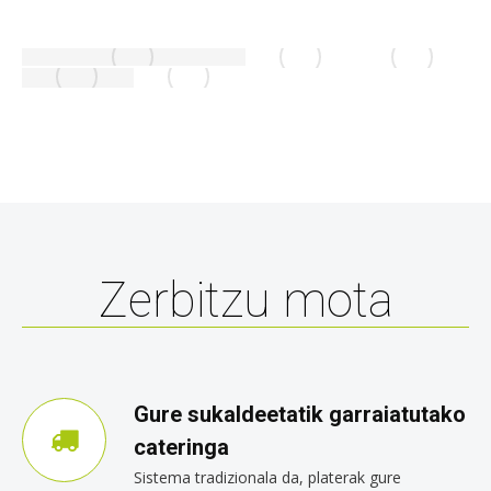
Zerbitzu mota
Gure sukaldeetatik garraiatutako
cateringa
Sistema tradizionala da, platerak gure