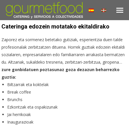
Cateringa edozein motatako ekitaldirako
Zaporez eta sormenez betetako gutiziak, esperientzia duen talde
profesionalak zerbitzatzen dituena. Horrek guztiak edozein ekitaldi
sozialaren, enpresarialaren edo familiarraren arrakasta bermatzen
du. Altzariak, sukaldeko tresneria, zerbitzari-zerbitzua, giropena…
zure gonbidatuen poztasunaz goza dezazun beharrezko
guztia:
Biltzarrak eta koktelak
Break coffee
Brunchs
Ezkontzak eta ospakizunak
Jai herrikoiak
Inaugurazioak