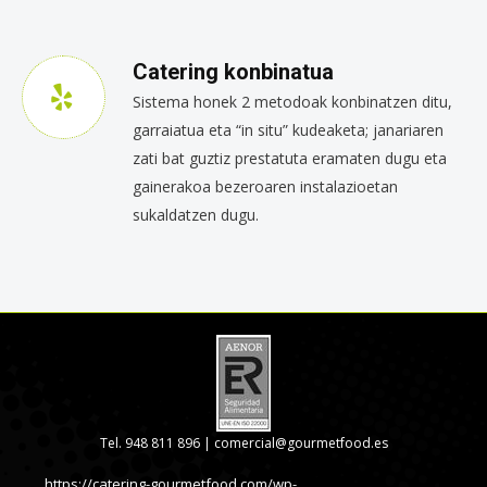
Catering konbinatua
Sistema honek 2 metodoak konbinatzen ditu,
garraiatua eta “in situ” kudeaketa; janariaren
zati bat guztiz prestatuta eramaten dugu eta
gainerakoa bezeroaren instalazioetan
sukaldatzen dugu.
Tel. 948 811 896 |
comercial@gourmetfood.es
https://catering-gourmetfood.com/wp-