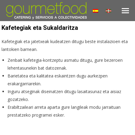
Kafetegiak eta Sukaldaritza
Kafetegiak eta jatetxeak kudeatzen ditugu beste instalazioen eta
lantokien barnean.
Zenbait kafetegia-kontzeptu asmatu ditugu, gure bezeroen
lehentasunekin bat datozenak.
Barietatea eta kalitatea eskaintzen dugu aurkezpen
erakargarriarekin.
Inguru atseginak diseinatzen ditugu lasaitasunaz eta aisiaz
gozatzeko.
Erabiltzaileari arreta aparta gure langileak modu jarraituan
prestatzeko programei esker.