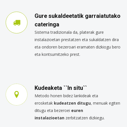
Gure sukaldeetatik garraiatutako
cateringa
Sistema tradizionala da, platerak gure
instalazioetan prestatzen eta sukaldatzen dira
eta ondoren bezeroari eramaten dizkiogu bero
eta kontsumitzeko prest.
Kudeaketa ``In situ``
Metodo honen bidez lankideak eta
erosketak
kudeatzen ditugu
, menuak egiten
ditugu eta bezeroei
euren
instalazioetan
zerbitzatzen dizkiegu.