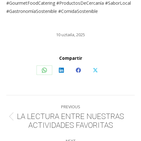
#GourmetFoodCatering #ProductosDeCercanía #SaborLocal
#GastronomíaSostenible #ComidaSostenible
10 uztaila, 2025
Compartir
Share
Share
Share
Share
on
on
on
on
WhatsApp
LinkedIn
Facebook
X
Post
PREVIOUS
navigation
LA LECTURA ENTRE NUESTRAS
Previous
ACTIVIDADES FAVORITAS
post:
NEXT