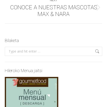
CONOCE A NUESTRAS MASCOTAS
Next
MAX & NARA
post:
Bilaketa
Search:
Hileroko Menua jaitsi