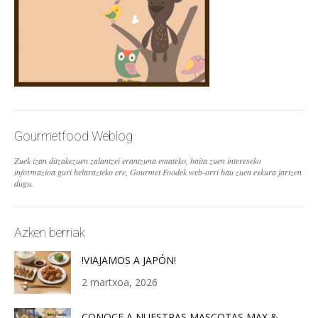
Gourmetfood Weblog
Zuek izan ditzakezuen zalantzei erantzuna emateko, baita zuen intereseko
informazioa guri helarazteko ere, Gourmet Foodek web-orri hau zuen eskura jartzen
dugu.
Azken berriak
!VIAJAMOS A JAPÓN!
2 martxoa, 2026
CONOCE A NUESTRAS MASCOTAS MAX &