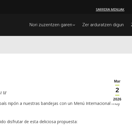
SARRERA MENUAK
Nori zuzentzen garen
Zer arduratzen digun
Mar
2
! 🥢
2026
país nipón a nuestras bandejas con un Menú Internacional muy
o disfrutar de esta deliciosa propuesta: