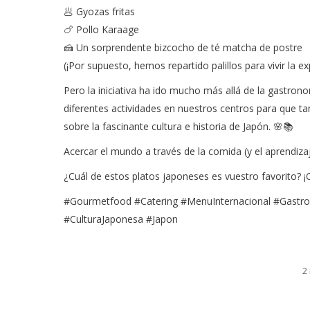
🥟 Gyozas fritas
🍗 Pollo Karaage
🍰 Un sorprendente bizcocho de té matcha de postre
(¡Por supuesto, hemos repartido palillos para vivir la e
Pero la iniciativa ha ido mucho más allá de la gastr
diferentes actividades en nuestros centros para que
sobre la fascinante cultura e historia de Japón. 🌸📚
Acercar el mundo a través de la comida (y el aprendiz
¿Cuál de estos platos japoneses es vuestro favorito? 
#Gourmetfood #Catering #MenuInternacional #Gas
#CulturaJaponesa #Japon
2