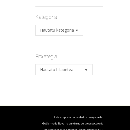
Kategoria
Kategoria
Fitxategia
Fitxategia
Esta empresa ha recibido una ayuda del
Gobierno de Navarra en virtud de la convocatoria
de Fomento de la Empresa Digital Navarra 2019