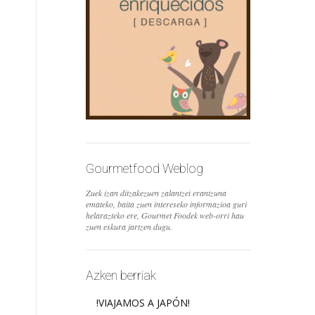
Gourmetfood Weblog
Zuek izan ditzakezuen zalantzei erantzuna
emateko, baita zuen intereseko informazioa guri
helarazteko ere, Gourmet Foodek web-orri hau
zuen eskura jartzen dugu.
Azken berriak
!VIAJAMOS A JAPÓN!