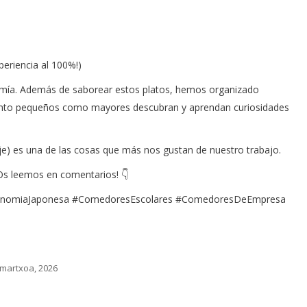
xperiencia al 100%!)
onomía. Además de saborear estos platos, hemos organizado
 tanto pequeños como mayores descubran y aprendan curiosidades
aje) es una de las cosas que más nos gustan de nuestro trabajo.
¡Os leemos en comentarios! 👇
tronomiaJaponesa #ComedoresEscolares #ComedoresDeEmpresa
 martxoa, 2026