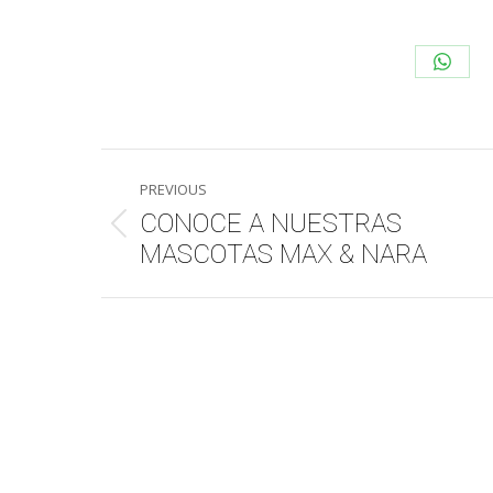
Share
on
What
Post
PREVIOUS
navigation
CONOCE A NUESTRAS
Previous
MASCOTAS MAX & NARA
post: