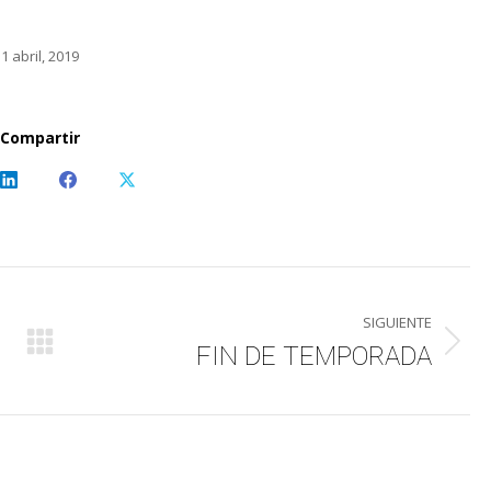
1 abril, 2019
Compartir
Share
Share
Share
on
on
on
sApp
LinkedIn
Facebook
X
SIGUIENTE
FIN DE TEMPORADA
Publicación
siguiente: