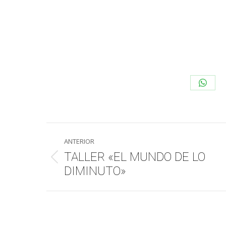
Share
on
What
Navegación
ANTERIOR
entre
TALLER «EL MUNDO DE LO
Publicación
DIMINUTO»
publicaciones
anterior: