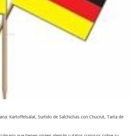
: Kartoffelsalat, Surtido de Salchichas con Chucrut, Tarta de
ulinario que tienen origen alemán y datos curiosos sobre su