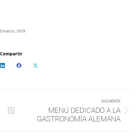
0 marzo, 2019
Compartir
Share
Share
Share
on
on
on
sApp
LinkedIn
Facebook
X
SIGUIENTE
MENÚ DEDICADO A LA
Publicación
GASTRONOMÍA ALEMANA
siguiente: