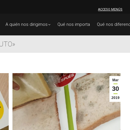
ACCESO MENÚS
A quién nos dirigimos
Qué nos importa
Qué nos diferenc
NUTO»
Mar
30
2019