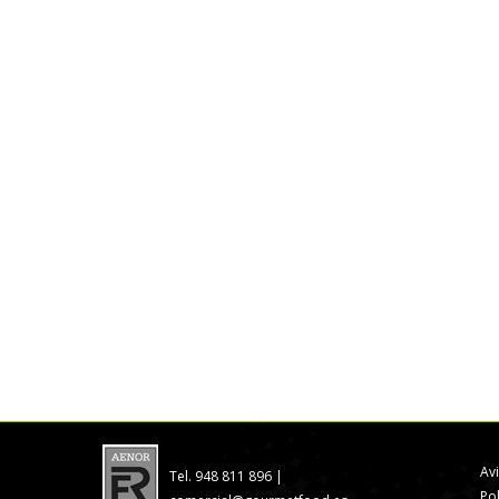
Av
Tel. 948 811 896 |
Po