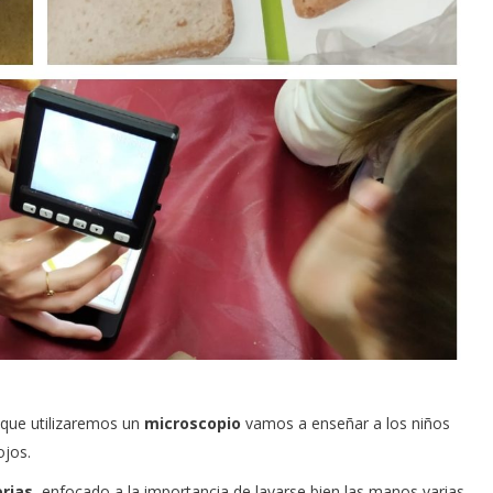
l que utilizaremos un
microscopio
vamos a enseñar a los niños
ojos.
rias
, enfocado a la importancia de lavarse bien las manos varias