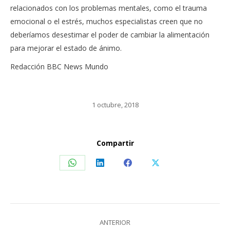
relacionados con los problemas mentales, como el trauma
emocional o el estrés, muchos especialistas creen que no
deberíamos desestimar el poder de cambiar la alimentación
para mejorar el estado de ánimo.
Redacción BBC News Mundo
1 octubre, 2018
Compartir
Share
Share
Share
Share
on
on
on
on
WhatsApp
LinkedIn
Facebook
X
Navegación
ANTERIOR