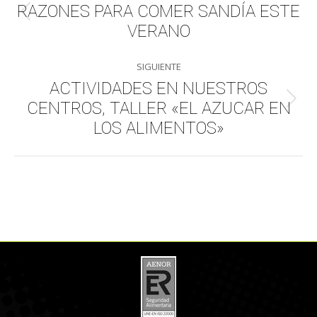
entre
RAZONES PARA COMER SANDÍA ESTE
Publicación
VERANO
publicaciones
anterior:
SIGUIENTE
ACTIVIDADES EN NUESTROS
CENTROS, TALLER «EL AZUCAR EN
Publicación
siguiente:
LOS ALIMENTOS»