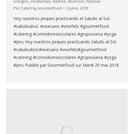
colegios
,
creatividad
,
dietista
,
diversion
,
Noticias
Por
Catering Gourmetfood
3 junio, 2018
Hoy nuestros peques practicando el Saludo al Sol.
#saludoalsol. #vivesano #vivefeliz #gourmetfood
#catering #comedoresescolares #grupouvesa #yoga
#Jeru Hoy nuestros peques practicando Saludo al Sol.
#saludoalsol.#vivesano #vivefeliz#gourmetfood
#catering #comedoresescolares #grupouvesa #yoga
#Jeru Publiée par Gourmetfood sur Mardi 29 mai 2018