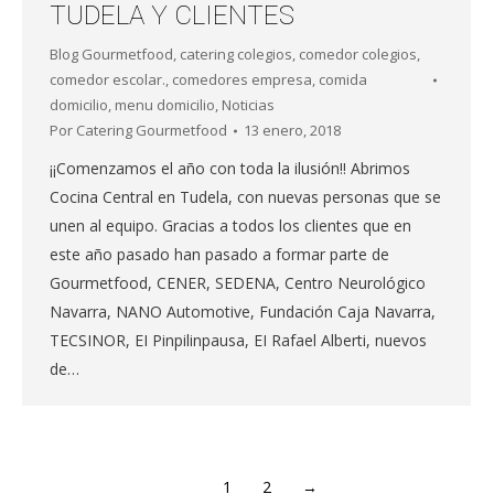
TUDELA Y CLIENTES
Blog Gourmetfood
,
catering colegios
,
comedor colegios
,
comedor escolar.
,
comedores empresa
,
comida
domicilio
,
menu domicilio
,
Noticias
Por
Catering Gourmetfood
13 enero, 2018
¡¡Comenzamos el año con toda la ilusión!! Abrimos
Cocina Central en Tudela, con nuevas personas que se
unen al equipo. Gracias a todos los clientes que en
este año pasado han pasado a formar parte de
Gourmetfood, CENER, SEDENA, Centro Neurológico
Navarra, NANO Automotive, Fundación Caja Navarra,
TECSINOR, EI Pinpilinpausa, EI Rafael Alberti, nuevos
de…
1
2
→