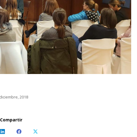
diciembre, 2018
Compartir
Share
Share
Share