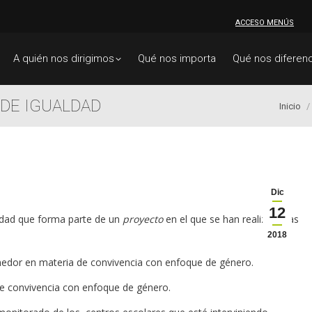
ACCESO MENÚS
A quién nos dirigimos
Qué nos importa
Qué nos diferenc
DE IGUALDAD
Estás a
Inicio
Dic
12
ldad que forma parte de un
proyecto
en el que se han realizado las
2018
medor en materia de convivencia con enfoque de género.
e convivencia con enfoque de género.