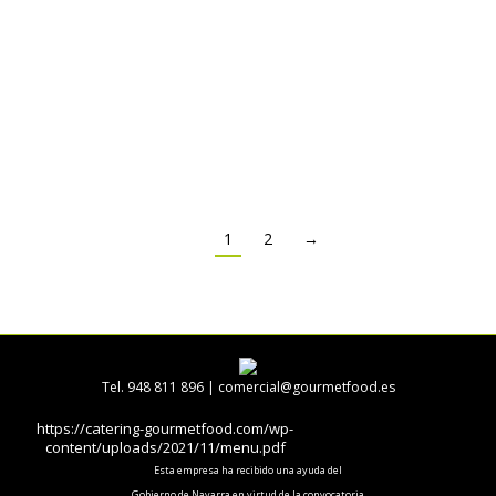
lúdico/educativo utilizando la Realidad Virtual (RV)
como eje y elemento diferenciador. En el proyecto
utilizaremos contenidos de empresas de referencia
como, Discovery VR, Google, NASA etc… La RV nos
permite algo…
1
2
→
Tel. 948 811 896 |
comercial@gourmetfood.es
https://catering-gourmetfood.com/wp-
content/uploads/2021/11/menu.pdf
Esta empresa ha recibido una ayuda del
Gobierno de Navarra en virtud de la convocatoria