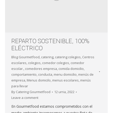
REPARTO SOSTENIBLE, 100%
ELÉCTRICO
Blog Gourmetfood
,
catering
,
catering colegios
,
Centros
escolares
,
colegios
,
comedor colegios
,
comedor
escolar.
,
comedores empresa
,
comida domicilio
,
comportamiento
,
conducta
,
menu domicilio
,
menús de
empresa
,
Menus domicilo
,
menus escolares
,
menús
para llevar
By
Catering Gourmetfood
12 urria, 2022
Leave a comment
En Gourmetfood estamos comprometidos con el
medio ambiente Incorporamos a nuestra flota de