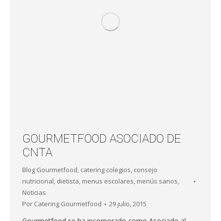
GOURMETFOOD ASOCIADO DE
CNTA
Blog Gourmetfood
,
catering colegios
,
consejo
nutricional
,
dietista
,
menus escolares
,
menús sanos
,
Noticias
Por
Catering Gourmetfood
29 julio, 2015
Gourmetfood se ha incorporado como Asociado al