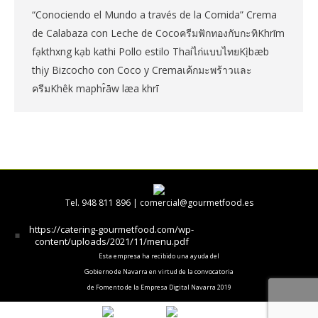
“Conociendo el Mundo a través de la Comida” Crema
de Calabaza con Leche de CocoครีมฟักทองกับกะทิKhrīm
fạkthxng kạb kathi Pollo estilo Thaiไก่แบบไทยKị̀ bæb
thịy Bizcocho con Coco y Cremaเค้กมะพร้าวและ
ครีมKhêk maphr̂āw læa khrī
Tel. 948 811 896 |
comercial@gourmetfood.es
https://catering-gourmetfood.com/wp-
content/uploads/2021/11/menu.pdf
Esta empresa ha recibido una ayuda del
Gobierno de Navarra en virtud de la convocatoria
de Fomento de la Empresa Digital Navarra 2019