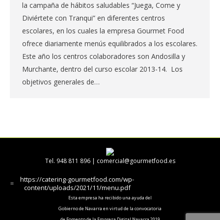
la campaña de hábitos saludables “Juega, Come y
Diviértete con Tranqui” en diferentes centros
escolares, en los cuales la empresa Gourmet Food
ofrece diariamente menús equilibrados a los escolares.
Este año los centros colaboradores son Andosilla y
Murchante, dentro del curso escolar 2013-14. Los
objetivos generales de…
Tel. 948 811 896 |
comercial@gourmetfood.es
https://catering-gourmetfood.com/wp-
content/uploads/2021/11/menu.pdf
Esta empresa ha recibido una ayuda del
Gobierno de Navarra en virtud de la convocatoria
de Fomento de la Empresa Digital Navarra 2019