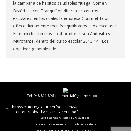
la campaña de hábitos saludables “Juega, Come y
Diviértete con Tranqui” en diferentes centros
escolares, en los cuales la empresa Gourmet Food
ofrece diariamente menús equilibrados a los escolares.
Este año los centros colaboradores son Andosilla y
Murchante, dentro del curso escolar 2013-14. Los
objetivos generales de…
Tel. 948 811 896 |
comercial@gourmetfood.es
https://catering-gourmetfood.com/wp-
content/uploads/2021/11/menu.pdf
Esta empresa ha recibido una ayuda del
Gobierno de Navarra en virtud de la convocatoria
de Fomento de la Empresa Digital Navarra 2019