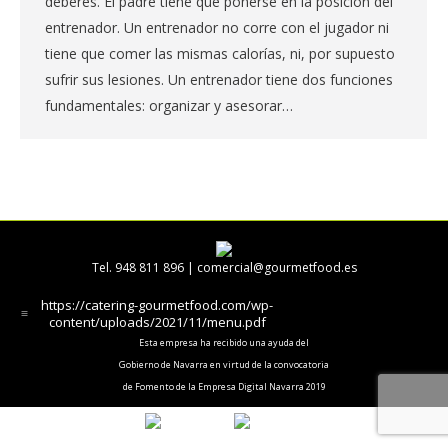
deberes. El padre tiene que ponerse en la posición del
entrenador. Un entrenador no corre con el jugador ni
tiene que comer las mismas calorías, ni, por supuesto
sufrir sus lesiones. Un entrenador tiene dos funciones
fundamentales: organizar y asesorar…
Tel. 948 811 896 |
comercial@gourmetfood.es
https://catering-gourmetfood.com/wp-
content/uploads/2021/11/menu.pdf
Esta empresa ha recibido una ayuda del
Gobierno de Navarra en virtud de la convocatoria
de Fomento de la Empresa Digital Navarra 2019