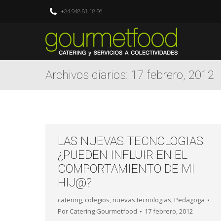
+34 948 81 18 96
Archivos diarios:
17 febrero, 2012
LAS NUEVAS TECNOLOGIAS
¿PUEDEN INFLUIR EN EL
COMPORTAMIENTO DE MI
HIJ@?
catering
,
colegios
,
nuevas tecnologias
,
Pedagoga
Por
Catering Gourmetfood
17 febrero, 2012