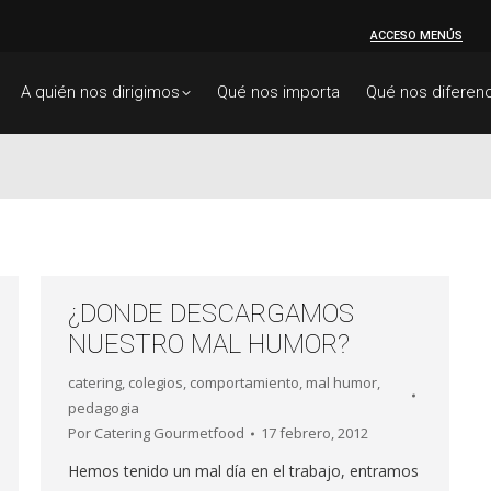
ACCESO MENÚS
A quién nos dirigimos
Qué nos importa
Qué nos diferenc
¿DONDE DESCARGAMOS
NUESTRO MAL HUMOR?
catering
,
colegios
,
comportamiento
,
mal humor
,
pedagogia
Por
Catering Gourmetfood
17 febrero, 2012
Hemos tenido un mal día en el trabajo, entramos