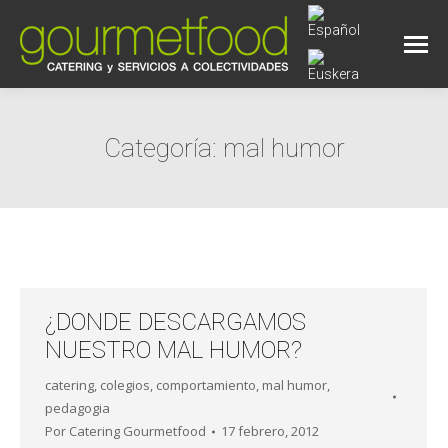
Categoría:
mal humor
Estás aquí:
¿DONDE DESCARGAMOS
NUESTRO MAL HUMOR?
catering
,
colegios
,
comportamiento
,
mal humor
,
pedagogia
Por
Catering Gourmetfood
17 febrero, 2012