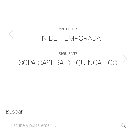
on
on
on
on
WhatsApp
LinkedIn
Facebook
X
Navegación
ANTERIOR
entre
FIN DE TEMPORADA
Publicación
anterior:
publicaciones
SIGUIENTE
SOPA CASERA DE QUINOA ECO
Publicación
siguiente:
Buscar
Buscar: