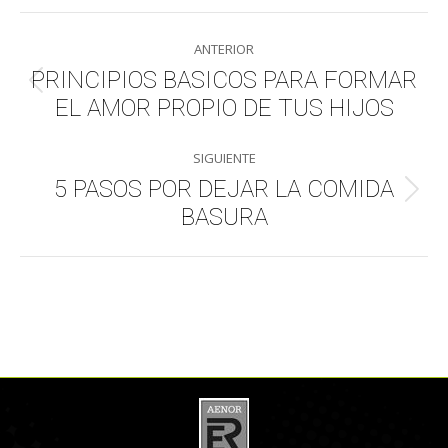
WhatsApp
LinkedIn
Facebook
X
Navegación
ANTERIOR
entre
PRINCIPIOS BASICOS PARA FORMAR
Publicación
EL AMOR PROPIO DE TUS HIJOS
publicaciones
anterior:
SIGUIENTE
5 PASOS POR DEJAR LA COMIDA
Publicación
BASURA
siguiente: