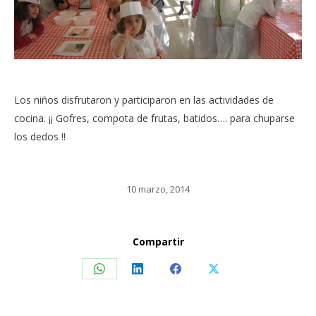
Los niños disfrutaron y participaron en las actividades de
cocina. ¡¡ Gofres, compota de frutas, batidos…. para chuparse
los dedos !!
10 marzo, 2014
Compartir
Share
Share
Share
Share
on
on
on
on