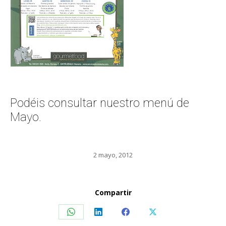
Podéis consultar nuestro menú de
Mayo.
2 mayo, 2012
Compartir
Share
Share
Share
Share