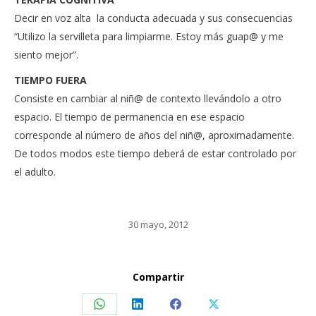
Decir en voz alta la conducta adecuada y sus consecuencias
“Utilizo la servilleta para limpiarme. Estoy más guap@ y me
siento mejor”.
TIEMPO FUERA
Consiste en cambiar al niñ@ de contexto llevándolo a otro
espacio. El tiempo de permanencia en ese espacio
corresponde al número de años del niñ@, aproximadamente.
De todos modos este tiempo deberá de estar controlado por
el adulto.
30 mayo, 2012
Compartir
Share
Share
Share
Share