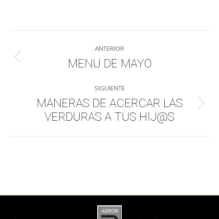
on
on
on
on
WhatsApp
LinkedIn
Facebook
X
Navegación
ANTERIOR
entre
MENU DE MAYO
Publicación
anterior:
publicaciones
SIGUIENTE
MANERAS DE ACERCAR LAS
Publicación
VERDURAS A TUS HIJ@S
siguiente: