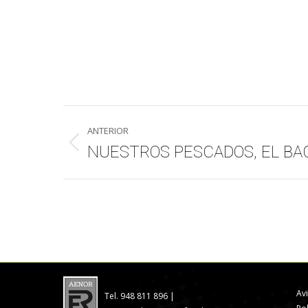
Navegación
ANTERIOR
entre
NUESTROS PESCADOS, EL BA
Publicación
anterior:
publicaciones
Av
Tel. 948 811 896 |