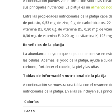
A continuación puedes ver información sobre las caract
sus principales nutrientes. La platija es un
alimento ric
Entre las propiedades nutricionales de la platija cabe d
de potasio, 0,53 mg. de zinc, 0 g. de carbohidratos, 2
vitamina B3, 0,80 ug. de vitamina B5, 0,20 mg. de vita
0,36 mg. de vitamina E, 0,20 ug. de vitamina K, 198 mg. 
Beneficios de la platija
La abundancia de yodo que se puede encontrar en este
las células. Además, el yodo de la platija, ayuda a cui
carbono, fortalecer el cabello, la piel y las uñas.
Tablas de información nutricional de la platija
A continuación se muestra una tabla con el resumen de 
nutricionales de la platija. En ellas se incluyen sus pr
Calorías
Grasa