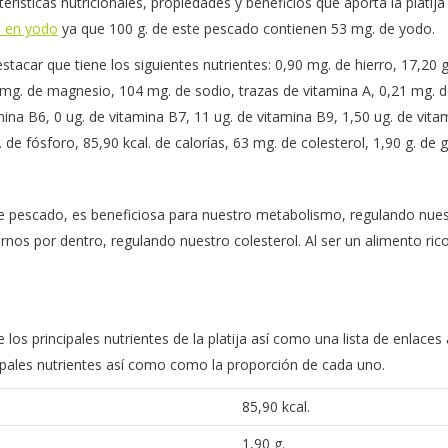
erísticas nutricionales, propiedades y beneficios que aporta la plati
o en yodo
ya que 100 g. de este pescado contienen 53 mg. de yodo.
estacar que tiene los siguientes nutrientes: 0,90 mg. de hierro, 17,20 g
2 mg. de magnesio, 104 mg. de sodio, trazas de vitamina A, 0,21 mg. 
mina B6, 0 ug. de vitamina B7, 11 ug. de vitamina B9, 1,50 ug. de vita
de fósforo, 85,90 kcal. de calorías, 63 mg. de colesterol, 1,90 g. de g
 pescado, es beneficiosa para nuestro metabolismo, regulando nuestr
darnos por dentro, regulando nuestro colesterol. Al ser un alimento r
los principales nutrientes de la platija así como una lista de enlaces
incipales nutrientes así como como la proporción de cada uno.
85,90 kcal.
1,90 g.