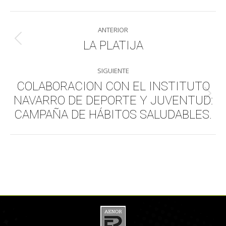
WhatsApp
LinkedIn
Facebook
X
Navegación
ANTERIOR
entre
LA PLATIJA
Publicación
anterior:
publicaciones
SIGUIENTE
COLABORACION CON EL INSTITUTO
NAVARRO DE DEPORTE Y JUVENTUD:
Publicación
siguiente:
CAMPAÑA DE HÁBITOS SALUDABLES.