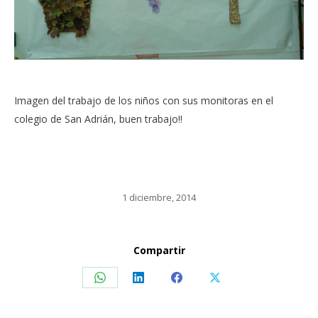
Imagen del trabajo de los niños con sus monitoras en el
colegio de San Adrián, buen trabajo!!
1 diciembre, 2014
Compartir
Share
Share
Share
Share
on
on
on
on