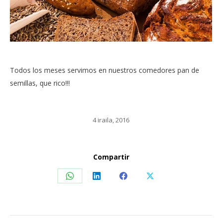
Todos los meses servimos en nuestros comedores pan de
semillas, que rico!!!
4 iraila, 2016
Compartir
Share
Share
Share
Share
on
on
on
on
WhatsApp
LinkedIn
Facebook
X