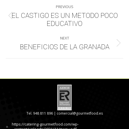
Post
PREVIOUS
navigation
EL CASTIGO ES UN METODO POCO
Previous
EDUCATIVO
post:
NEXT
BENEFICIOS DE LA GRANADA
Next
post:
Tel. 948 811 896 |
comercial@gourmetfood.es
https://catering-gourmetfood.com/wp-