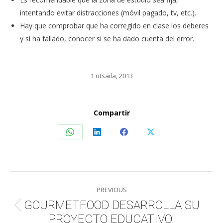
intentando evitar distracciones (móvil pagado, tv, etc.).
Hay que comprobar que ha corregido en clase los deberes
y si ha fallado, conocer si se ha dado cuenta del error.
1 otsaila, 2013
Compartir
Share
Share
Share
Share
on
on
on
on
WhatsApp
LinkedIn
Facebook
X
Post
PREVIOUS
navigation
GOURMETFOOD DESARROLLA SU
Previous
PROYECTO EDUCATIVO.