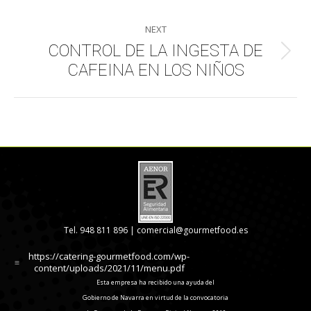
post:
NEXT
CONTROL DE LA INGESTA DE
Next
CAFEINA EN LOS NIÑOS
post:
Tel. 948 811 896 |
comercial@gourmetfood.es
https://catering-gourmetfood.com/wp-
content/uploads/2021/11/menu.pdf
Esta empresa ha recibido una ayuda del
Gobierno de Navarra en virtud de la convocatoria