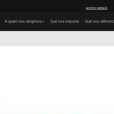
ACCESO MENÚS
A quién nos dirigimos
Qué nos importa
Qué nos diferenc