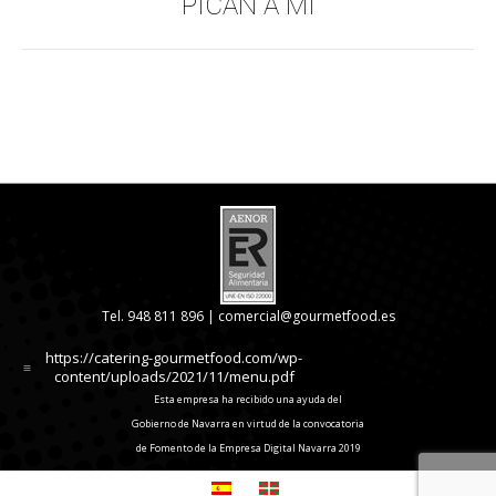
PICAN A MÍ
siguiente:
Tel. 948 811 896 |
comercial@gourmetfood.es
https://catering-gourmetfood.com/wp-
content/uploads/2021/11/menu.pdf
Esta empresa ha recibido una ayuda del
Gobierno de Navarra en virtud de la convocatoria
de Fomento de la Empresa Digital Navarra 2019