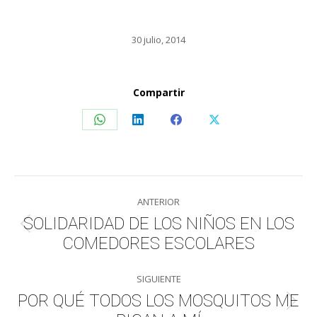
30 julio, 2014
Compartir
Share
Share
Share
Share
on
on
on
on
WhatsApp
LinkedIn
Facebook
X
Navegación
ANTERIOR
entre
SOLIDARIDAD DE LOS NIÑOS EN LOS
Publicación
COMEDORES ESCOLARES
publicaciones
anterior:
SIGUIENTE
POR QUÉ TODOS LOS MOSQUITOS ME
Publicación