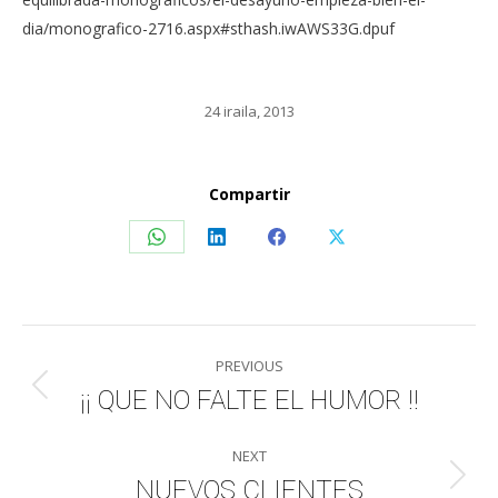
dia/monografico-2716.aspx#sthash.iwAWS33G.dpuf
24 iraila, 2013
Compartir
Share
Share
Share
Share
on
on
on
on
WhatsApp
LinkedIn
Facebook
X
Post
PREVIOUS
navigation
¡¡ QUE NO FALTE EL HUMOR !!
Previous
post:
NEXT
NUEVOS CLIENTES
Next