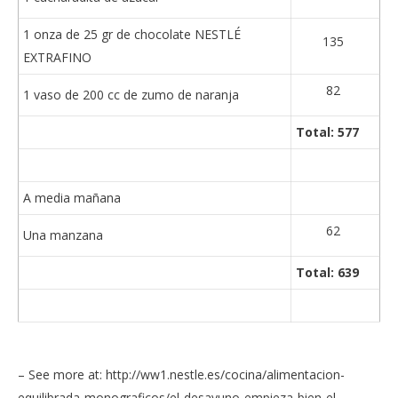
1 onza de 25 gr de chocolate NESTLÉ
135
EXTRAFINO
82
1 vaso de 200 cc de zumo de naranja
Total: 577
A media mañana
62
Una manzana
Total: 639
– See more at: http://ww1.nestle.es/cocina/alimentacion-
equilibrada-monograficos/el-desayuno-empieza-bien-el-