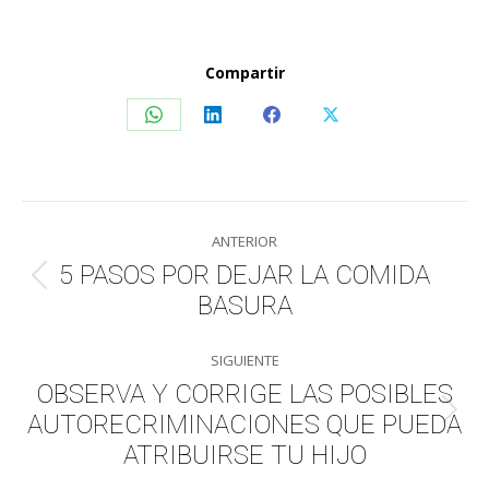
Compartir
Share
Share
Share
Share
on
on
on
on
WhatsApp
LinkedIn
Facebook
X
Navegación
ANTERIOR
entre
5 PASOS POR DEJAR LA COMIDA
Publicación
BASURA
publicaciones
anterior:
SIGUIENTE
OBSERVA Y CORRIGE LAS POSIBLES
AUTORECRIMINACIONES QUE PUEDA
Publicación
siguiente:
ATRIBUIRSE TU HIJO