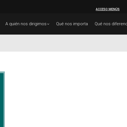
ACCESO MENÚS
A quién nos dirigimos
Qué nos importa
Qué nos diferenc